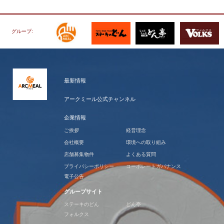
グループ:
最新情報
アークミール公式チャンネル
企業情報
ご挨拶
経営理念
会社概要
環境への取り組み
店舗募集物件
よくある質問
プライバシーポリシー
コーポレートガバナンス
電子公告
グループサイト
ステーキのどん
どん亭
フォルクス