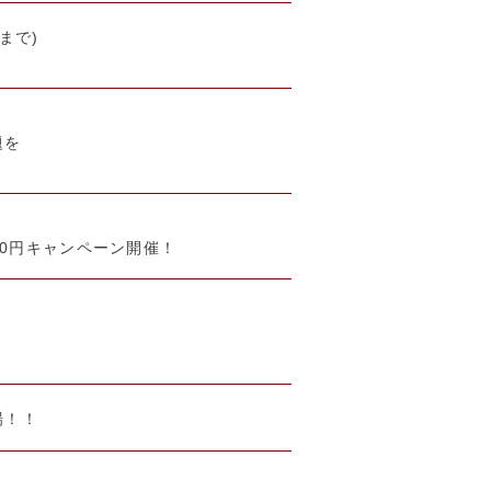
まで)
題を
00円キャンペーン開催！
！
場！！