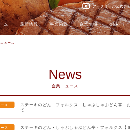
アークミール公式チ
ーム
最新情報
事業内容
企業情報
CSR
業ニュース
News
企業ニュース
ステーキのどん フォルクス しゃぶしゃぶどん亭 
リース
て
ステーキのどん・しゃぶしゃぶどん亭・フォルクス【６月
リース