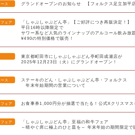
グランドオープンのお知らせ 【フォルクス足立加平
リース
「しゃぶしゃぶどん亭」【ご好評につき再販決定！】
・フェア
平日16時以降限定で
サワー系など人気のラインナップのアルコール飲み放
¥490の特別価格で販売！
東京都町田市にしゃぶしゃぶどん亭町田成瀬店が
報
2025年12月23日（火）にグランドオープン！
ステーキのどん・しゃぶしゃぶどん亭・フォルクス
リース
年末年始期間の営業について
お食事券1,000円分が抽選で当たる！公式Xクリスマ
・フェア
「しゃぶしゃぶどん亭」至福の和牛フェア
・フェア
～晴やぐ席に極上のひと皿を～ 年末年始の期間限定で