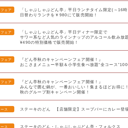
「しゃぶしゃぶどん亭」平日ランチタイム限定(～16時
・フェア
日替わりランチを￥980にて販売開始！
「しゃぶしゃぶどん亭」平日ディナー限定で
・フェア
サワー系など人気のラインナップのアルコール飲み放
¥490の特別価格で販売開始！
『どん亭秋のキャンペーンフェア開催！』
・フェア
おこさまメニュー半額＆小学生食べ放題“全コース”10
『どん亭秋のキャンペーンフェア開催！』
・フェア
みんなで囲む鍋が、一番おいしい！集まるほどお得に
秋のグループ割キャンペーン開催！
ステーキのどん 【店舗限定】スープバーにカレー登
リース
ステーキのどん・しゃぶしゃぶどん亭・フォルクス
リース