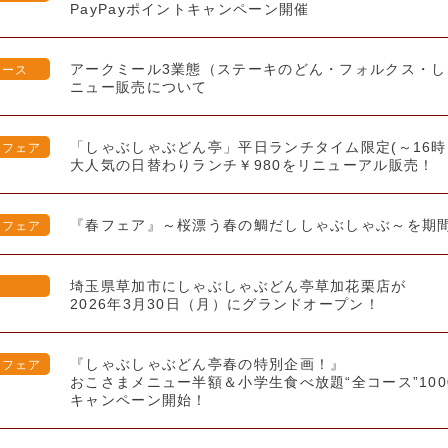
PayPayポイントキャンペーン開催
アークミール3業態（ステーキのどん・フォルクス・し
リース
ニュー販売について
「しゃぶしゃぶどん亭」平日ランチタイム限定(～16時
・フェア
大人気の日替わりランチ￥980をリニューアル販売！
『春フェア』～桜漂う春の鯛だししゃぶしゃぶ～を期
・フェア
埼玉県草加市にしゃぶしゃぶどん亭草加花栗店が
報
2026年3月30日（月）にグランドオープン！
『しゃぶしゃぶどん亭春の特別企画！』
・フェア
おこさまメニュー半額＆小学生食べ放題“全コース”100
キャンペーン開始！