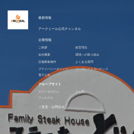
最新情報
アークミール公式チャンネル
企業情報
ご挨拶
経営理念
会社概要
環境への取り組み
店舗募集物件
よくある質問
プライバシーポリシー
コーポレートガバナンス
電子公告
グループサイト
ステーキのどん
どん亭
フォルクス
ご意見・お問合せ