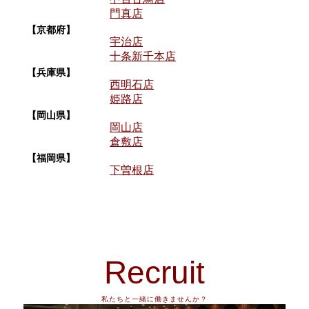
門真店
【京都府】
宇治店
十条新千本店
【兵庫県】
西明石店
姫路店
【岡山県】
岡山店
倉敷店
【福岡県】
下曽根店
Recruit
私たちと一緒に働きませんか？