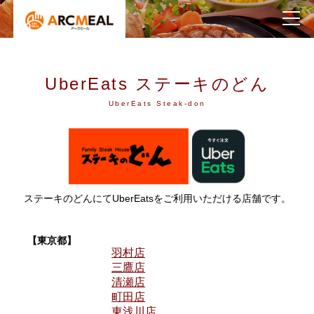
UberEats ステーキのどん
UberEats Steak-don
ステーキのどんにてUberEatsをご利用いただける店舗です。
【東京都】
羽村店
三鷹店
清瀬店
町田店
東浅川店