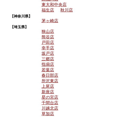
東大和中央店
福生店
秋川店
【神奈川県】
茅ヶ崎店
【埼玉県】
狭山店
熊谷店
戸田店
幸手店
坂戸店
三郷店
指扇店
若葉店
春日部店
所沢東店
上尾店
新座店
星の宮店
千間台店
川越北店
草加店