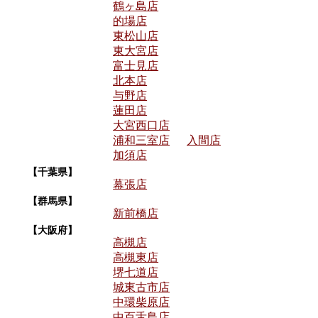
鶴ヶ島店
的場店
東松山店
東大宮店
富士見店
北本店
与野店
蓮田店
大宮西口店
浦和三室店
入間店
加須店
【千葉県】
幕張店
【群馬県】
新前橋店
【大阪府】
高槻店
高槻東店
堺七道店
城東古市店
中環柴原店
中百舌鳥店