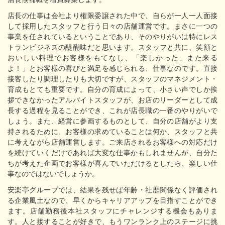
店長の仕事は会社より権限委譲された中で、自らが一人一人面接
して採用したスタッフと行う日々の店舗運営です。まさに一つの
事業を任されているということであり、そのやりがいは特にレス
トランビジネスの醍醐味だと思います。スタッフと共に、笑顔と
おいしい料理でお客様をもてなし、「楽しかった、また来る
よ！」とお客様の喜びと満足を感じられる、仕事なのです。直接
接客したり調理したりも大切ですが、スタッフのマネジメント・
育成もとても重要です。自分の育成によって、小さい声でしか挨
拶できなかったアルバイトスタッフが、お店のリーダーとして成
長する過程を見ることができ、これが店長職の一番のやりがいで
しょう。また、経営に参画するものとして、自分の店舗がより支
持されるために、お客様の求めていることは何か、スタッフと共
に考えながら店舗運営します。ご来店されるお客様への対応だけ
を続けていくだけであれば大変な仕事かもしれませんが、自分た
ちが考えた企画でお客様が喜んでいただけるとしたら、楽しい仕
事なのではないでしょうか。
安楽亭グループでは、結果を残せば年齢・社歴関係なく評価され
る企業風土なので、早くからキャリアアップを目指すことができ
ます。店舗勤務後本社スタッフにチャレンジする機会もありま
す。人と接することが好きで、もうワンランク上のステージに挑